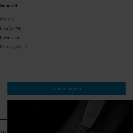
Generelt
Om YKK
Hvorfor YKK
Downloads
Bæredygtighed
Tilmeld dig vores nyhedsbrev
(Udkommer ca. fire gange om året)
Tilmeld dig her
Alt om lynlåse