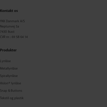
Kontakt os
YKK Danmark A/S
Neptunvej 5a
7430 Ikast
CVR nr.: 69 58 64 14
Produkter
Lynlåse
Metallynlåse
Spirallynlåse
Vislon® lynlåse
Snap & Buttons
Tekstil og plastik