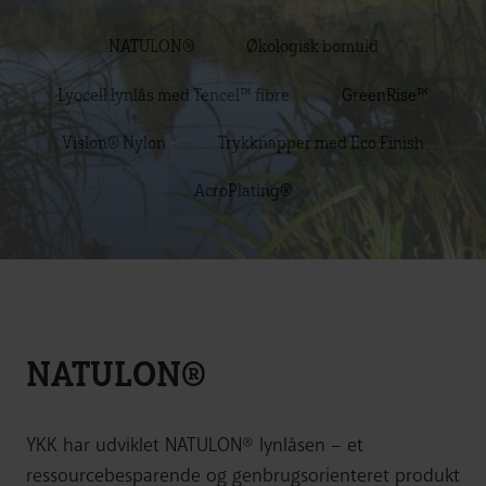
NATULON®
Økologisk bomuld
Lyocell lynlås med Tencel™ fibre
GreenRise™
Vislon® Nylon
Trykknapper med Eco Finish
AcroPlating®
NATULON®
YKK har udviklet NATULON® lynlåsen – et
ressourcebesparende og genbrugsorienteret produkt