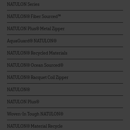
NATULON Series
NATULON® Fiber Sourced™
NATULON Plus® Metal Zipper
AquaGuard® NATULON®
NATULON® Recycled Materials
NATULON® Ocean Sourced®
NATULON® Racquet Coil Zipper
NATULON®
NATULON Plus®
Woven-In Tough NATULON®
NATULON® Material Recycle