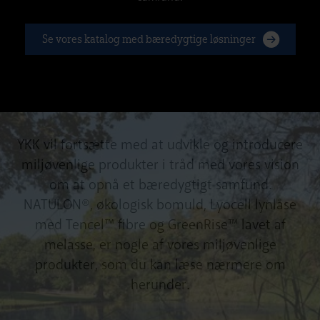
Se vores katalog med bæredygtige løsninger
YKK vil fortsætte med at udvikle og introducere
miljøvenlige produkter i tråd med vores vision
om at opnå et bæredygtigt samfund.
NATULON®, økologisk bomuld, Lyocell lynlåse
med Tencel™ fibre og GreenRise™ lavet af
melasse, er nogle af vores miljøvenlige
produkter, som du kan læse nærmere om
herunder.