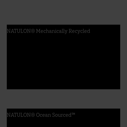
NATULON® Mechanically Recycled
NATULON® Ocean Sourced™