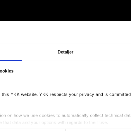
Detaljer
 brochurer. Du kan se
Vil 
n under brochurerne.
ookies
vores
Fash
or this YKK website. YKK respects your privacy and is committed 
ion on how we use cookies to automatically collect technical dat
that data and your options with regards to their use.