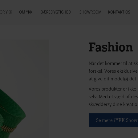
OR YKK
OM YKK
BÆREDYGTIGHED
SHOWROOM
KONTAKT OS
Fashion
Når det kommer til at sk
forskel. Vores eksklusiv
at give dit modetøj det 
Vores produkter er ikke
selv. Med et væld af des
skræddersy dine kreation
Se mere i YKK Sho