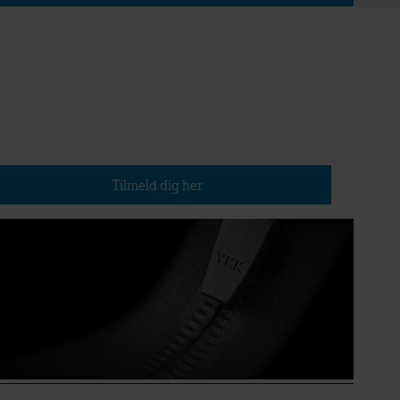
lmeld dig vores nyhedsbrev
dkommer ca. fire gange om året)
Tilmeld dig her