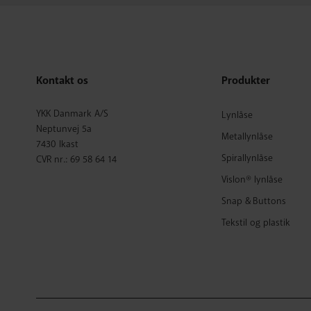
Kontakt os
Produkter
YKK Danmark A/S
Lynlåse
Neptunvej 5a
Metallynlåse
7430 Ikast
Spirallynlåse
CVR nr.: 69 58 64 14
Vislon® lynlåse
Snap & Buttons
Tekstil og plastik