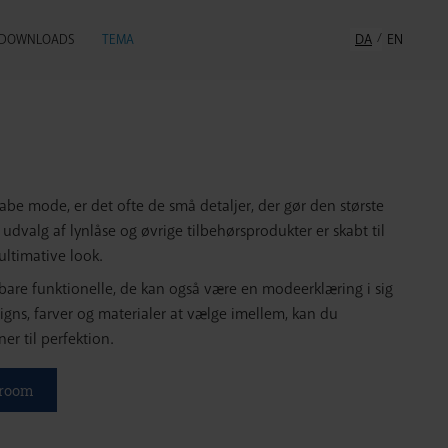
DA
EN
DOWNLOADS
TEMA
abe mode, er det ofte de små detaljer, der gør den største
e udvalg af lynlåse og øvrige tilbehørsprodukter er skabt til
ultimative look.
 bare funktionelle, de kan også være en modeerklæring i sig
igns, farver og materialer at vælge imellem, kan du
er til perfektion.
wroom