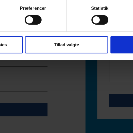
cy
for detailed information as to how we lawfully use and protect 
Præferencer
Statistik
website, you agree to us using cookies subject to any specific re
his Website?
ies
Tillad valgte
a, 7430 Ikast, Danmark (“YKK”, "we", "us" or "our") is controll
 party cookies which are outside of our control.