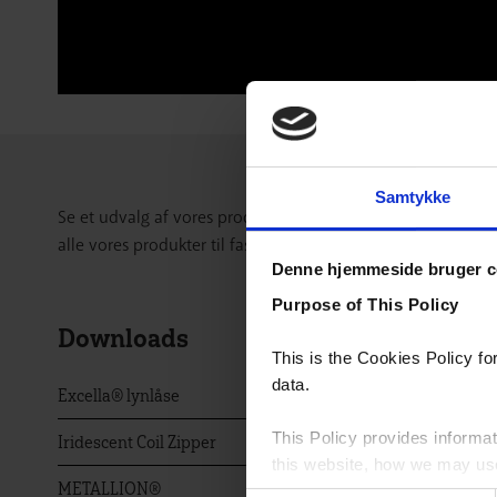
Samtykke
Se et udvalg af vores produkter til fashion i nedenstående
alle vores produkter til fashion, hvis du klikker på knappe
Denne hjemmeside bruger c
Purpose of This Policy
Downloads
This is the Cookies Policy f
data.
Excella® lynlåse
This Policy provides informat
Iridescent Coil Zipper
this website, how we may use 
METALLION®