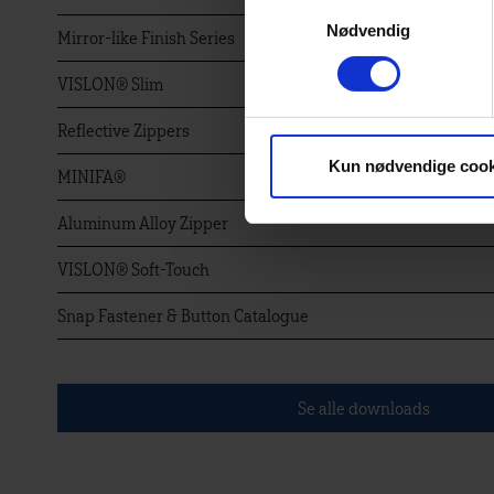
Samtykkevalg
Please see our
Privacy Poli
Nødvendig
Mirror-like Finish Series
By continuing to browse this 
VISLON® Slim
Who Controls Cookies on t
Reflective Zippers
Kun nødvendige cook
MINIFA®
YKK Danmark A/S, Neptunvej 5
this website, except for third
Aluminum Alloy Zipper
VISLON® Soft-Touch
Snap Fastener & Button Catalogue
Se alle downloads