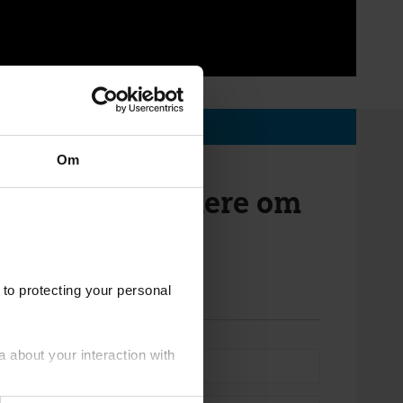
Om
du gerne vide mere om
 produkter til
ion?
to protecting your personal
a about your interaction with