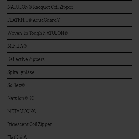
NATULON® Racquet Coil Zipper
FLATKNIT® AquaGuard®
Woven-In Tough NATULON®
MINIFA®
Reflective Zippers
Spirallynlåse
SoFlex®
Natulon® RC
METALLION®
Iridescent Coil Zipper
FlatKnit®