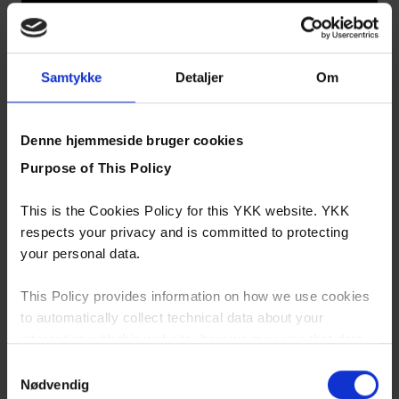
Insert Supporting Slider Cover
Samtykke
Detaljer
Om
Denne hjemmeside bruger cookies
Størrelser
Purpose of This Policy
This is the Cookies Policy for this YKK website. YKK
Lynlåse kommer i forskellige størrelser til forskellige formål.
respects your privacy and is committed to protecting
Du kan se de forskellige muligheder for vores spirallynlåse i
your personal data.
nedenstående uddrag fra vores standardkatalog.
This Policy provides information on how we use cookies
to automatically collect technical data about your
interaction with this website, how we may use that data
Download katalog
and your options with regards to their use.
Samtykkevalg
Nødvendig