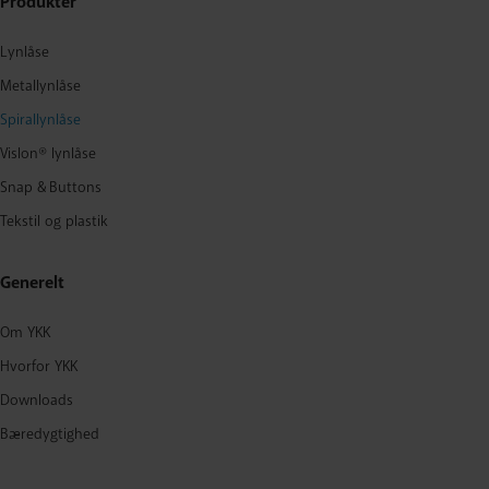
Produkter
Lynlåse
Metallynlåse
Spirallynlåse
Vislon® lynlåse
Snap & Buttons
Tekstil og plastik
Generelt
Om YKK
Hvorfor YKK
Downloads
Bæredygtighed