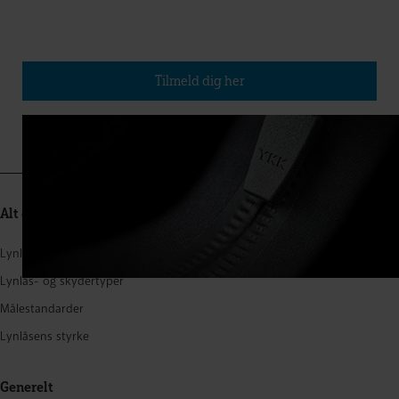
Tilmeld dig vores nyhedsbrev
(Udkommer ca. fire gange om året)
Tilmeld dig her
Alt om lynlåse
Lynlåsstruktur
Lynlås- og skydertyper
Målestandarder
Lynlåsens styrke
Generelt