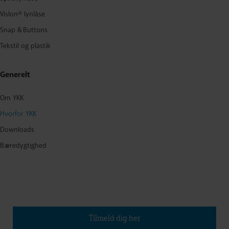
Vislon® lynlåse
Snap & Buttons
Tekstil og plastik
Generelt
Om YKK
Hvorfor YKK
Downloads
Bæredygtighed
Tilmeld dig vores nyhedsbrev
(Udkommer ca. fire gange om året)
Tilmeld dig her