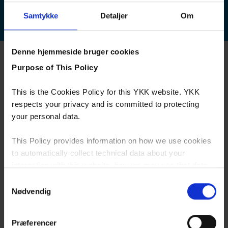
Samtykke
Detaljer
Om
Denne hjemmeside bruger cookies
Purpose of This Policy
Mere end en leverandør af
This is the Cookies Policy for this YKK website. YKK
lynlåse
respects your privacy and is committed to protecting
your personal data.
Du vælger os sikkert for vores lynlåse og lukkesystemer. Men
du burde også vælge os for vores logistikløsninger. Vi leverer
This Policy provides information on how we use cookies
ikke bare en vare fra A til B. Vi går gerne skridtet videre og er
to automatically collect technical data about your
din partner gennem hele værdikæden.
interaction with this website, how we may use that data
and your options with regards to their use.
Samtykkevalg
Nødvendig
Please see our
Privacy Policy
for detailed information as
to how we lawfully use and protect your personal data
Præferencer
generally. By continuing to browse this website, you