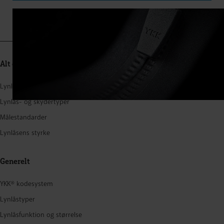
Alt om lynlåse
Lynlåsstruktur
Lynlås- og skydertyper
Målestandarder
Lynlåsens styrke
Generelt
YKK® kodesystem
Lynlåstyper
Lynlåsfunktion og størrelse