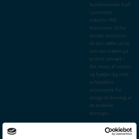
koordinerende kraft
i processen
indenfor YKK
Koncernen. Vi har
danske ressourcer,
du kan række ud til,
som kan trække på
et stort netværk i
det meste af verden
og hjælpe dig med
at håndtere
processerne fra
design til levering af
de ønskede
løsninger.