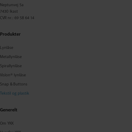
Neptunvej 5a
7430 Ikast
CVR nr.: 69 58 64 14
Produkter
Lynlåse
Metallynlåse
Spirallynlåse
Vislon® lynlåse
Snap & Buttons
Tekstil og plastik
Generelt
Om YKK