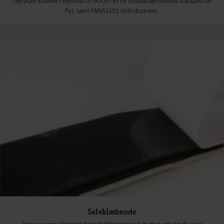
Opfylder kravene i henhold til FAA25-853B (brandhæmmende standard for
fly), samt FMVSS302 (bilindustrien).
Selvklæbende