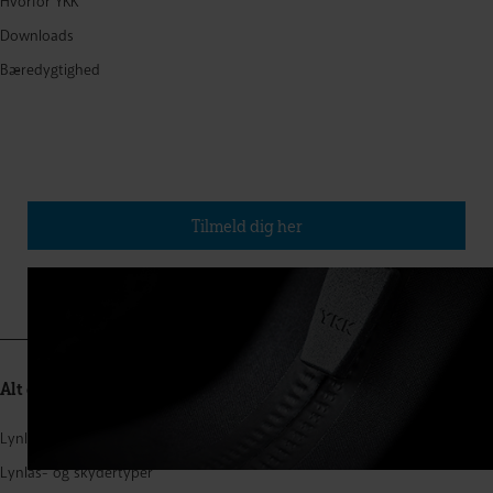
Hvorfor YKK
Downloads
Bæredygtighed
Tilmeld dig vores nyhedsbrev
(Udkommer ca. fire gange om året)
Tilmeld dig her
Alt om lynlåse
Lynlåsstruktur
Lynlås- og skydertyper