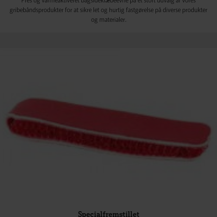
Pres og varmeaktiveret bagsideklæbeevne på et stort udvalg af vores
gribebåndsprodukter for at sikre let og hurtig fastgørelse på diverse produkter
og materialer.
Specialfremstillet